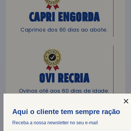
CAPRI Engorda
Caprinos dos 60 dias ao abate.
OVI Recria
Ovinos até aos 60 dias de idade.