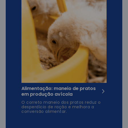
Alimentação: maneio de pratos
em produção avícola
O correto maneio dos pratos reduz o
desperdício de ração e melhora a
conversão alimentar.